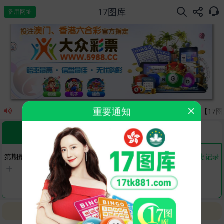
17图库
备用网址
重要通知
为保障【17图库】的彩民心水质量，请各位彩民朋友认准【17图
澳彩
港彩
08月06日开奖
08月06日开奖
第
期最新开奖结果
查看历史记录
澳门六合彩现场开奖直播
【21:30自动展开】